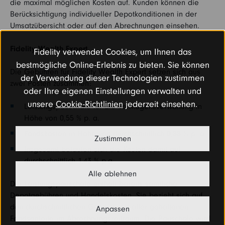
die maximal möglichen Kosten auf. Kunden können die
Berücksichtigung individueller Depotkonditionen in der
Umsatzübersicht oder auf den Abrechnungen einsehen.
Fidelity Wealth Expert
Fidelity verwendet Cookies, um Ihnen das
bestmögliche Online-Erlebnis zu bieten. Sie können
Die Gebühren für Fidelity Wealth Expert setzen sich aus
der Verwendung dieser Technologien zustimmen
zwei Posten zusammen:
oder Ihre eigenen Einstellungen verwalten und
unsere
Cookie-Richtlinien
jederzeit einsehen.
Leistungspauschale für die Vermögensverwaltung in
Höhe von 0,55 % p. a.
Fondskosten in Höhe von durchschnittlich 0,88 % p. a.
Zustimmen
Insgesamt belaufen sich die Kosten damit auf
durchschnittlich 1,43 % p.a.
Alle ablehnen
Die Leistungspauschale enthält bereits sämtliche
Depotgebühren und Handelskosten. Sie bezieht sich auf
den durchschnittlichen Gesamtwert aller gehaltenen
Anpassen
Fondsanteile im Abrechnungszeitraum. Die Pauschale wird