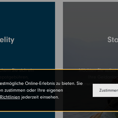
elity
St
hern Sie sich ein
Möchten Sie selbst 
 Depotgebühren,
Ihre Geldanlag
stmögliche Online-Erlebnis zu bieten. Sie
sen aus erster Hand
verwalten lassen? 
n zustimmen oder Ihre eigenen
nbetreuung.
Zustimme
Richtlinien
jederzeit einsehen.