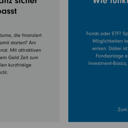
anz sicher
Wie funk
passt
Fonds oder ETF? Sp
äume, die finanziert
Möglichkeiten b
amit starten? Am
wirken. Dabei is
at. Mit attraktiven
Fondsanlage er
rem Geld Zeit zum
Investment-Basics,
en kurzfristige
cht.
Zum 