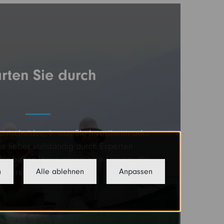
arten Sie durch
entscheiden, in was Sie investieren oder
e lieber vollständig durch Experten
Wir bieten Ihnen gerne eine Lösung, die
n
zu Ihren Zielen passt.
Alle ablehnen
Anpassen