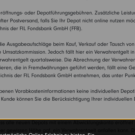
teröffnungs- oder Depotführungsgebühren. Zusätzliche Leist
er Postversand, falls Sie Ihr Depot nicht online nutzen mö
ichnis der FIL Fondsbank GmbH (FFB).
e die Ausgabeaufschläge beim Kauf, Verkauf oder Tausch von
die Umsatzkommission. Jedoch fällt hier ein Verwahrentgelt i
rwahrentgelt quartalsweise. Die Abrechnung der Verwahrent
tieren, die in Fremdwährungen geführt werden, fällt eine 
eichnis der FIL Fondsbank GmbH entnehmen, das unter Punk
ebenen Vorabkosteninformationen keine individuellen Depot
s Kunde können Sie die Berücksichtigung Ihrer individuelle
ss alle neuen Depots mit einem Abwicklungskonto eröffnet 
r gewissen Höhe ggf. ein Verwahrentgelt anfallen kann. Die