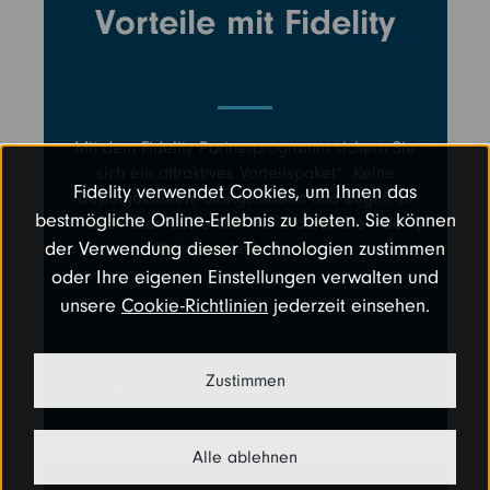
Vorteile mit Fidelity
Mit dem Fidelity Partnerprogramm sichern Sie
sich ein attraktives Vorteilspaket*: Keine
Fidelity verwendet Cookies, um Ihnen das
Depotgebühren, Startguthaben und Zugriff zu
bestmögliche Online-Erlebnis zu bieten. Sie können
Finanzwissen aus erster Hand durch die Fidelity
der Verwendung dieser Technologien zustimmen
Privatkundenbetreuung.
oder Ihre eigenen Einstellungen verwalten und
unsere
Cookie-Richtlinien
jederzeit einsehen.
Zustimmen
Entdecken Sie Ihre Vorteile
Alle ablehnen