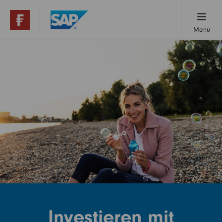
Menu
Übersicht
1x1 der Fondsanlage
Ihre Vorteile
Jetzt starten
Häufige Fragen
Investieren mit