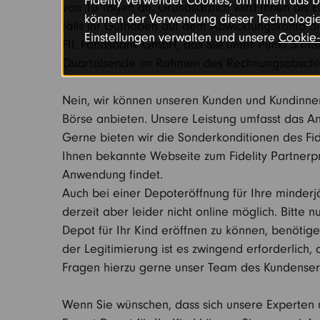
Fidelity verwendet Cookies, um Ihnen das be
von 10 Tagen an. Grundsätzlich wird Ihnen als 
können der Verwendung dieser Technologie
falls ihr Guthaben auf dem Abwicklungskonto die
Einstellungen verwalten und unsere
Cookie-
FIL Fondsbank GmbH, das Sie unter Punkt 5 un
Quartalsende im Rahmen des Rechnungsabschl
Nein, wir können unseren Kunden und Kundinnen 
Börse anbieten. Unsere Leistung umfasst das 
Gerne bieten wir die Sonderkonditionen des Fid
Ihnen bekannte Webseite zum Fidelity Partnerp
Anwendung findet.
Auch bei einer Depoteröffnung für Ihre minderj
derzeit aber leider nicht online möglich. Bitt
Depot für Ihr Kind eröffnen zu können, benöt
der Legitimierung ist es zwingend erforderlich, 
Fragen hierzu gerne unser Team des Kundenser
Wenn Sie wünschen, dass sich unsere Experten um