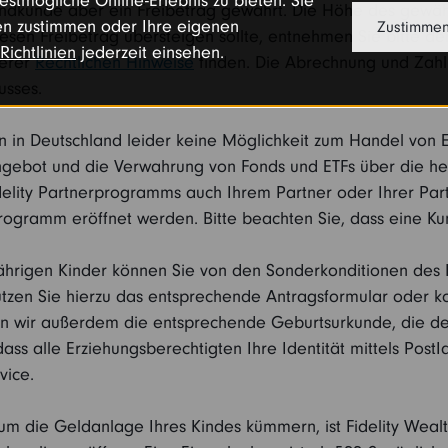
stmögliche Online-Erlebnis zu bieten. Sie
Endkunde aber ein Freibetrag gewährt. Die Höhe des gewähr
n zustimmen oder Ihre eigenen
Zustimme
sen Freibetrag übersteigen sollte, entnehmen Sie bitte dem
Richtlinien
jederzeit einsehen.
serer
Rechtlichen Hinweise
finden. Die Abrechnung und Zahl
usses.
in Deutschland leider keine Möglichkeit zum Handel von Ein
Angebot und die Verwahrung von Fonds und ETFs über die 
elity Partnerprogramms auch Ihrem Partner oder Ihrer Part
rogramm eröffnet werden. Bitte beachten Sie, dass eine K
ährigen Kinder können Sie von den Sonderkonditionen des Fi
e nutzen Sie hierzu das entsprechende Antragsformular oder 
igen wir außerdem die entsprechende Geburtsurkunde, die
dass alle Erziehungsberechtigten Ihre Identität mittels Post
vice.
 die Geldanlage Ihres Kindes kümmern, ist Fidelity Wealth 