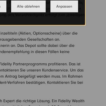
ten Freibetrags und des anfallenden Entgelts,
n
Alle ablehnen
Anpassen
 gültigen Preis- und Leistungsverzeichnis der
ung des Verwahrentgelts erfolgt zum jeweiligen
zeltiteln (Aktien, Optionsscheine) über die
herausgebenden Gesellschaften an.
nerin an. Das Depot sollte dabei über die
undenempfehlung in diesen Fällen keine
delity Partnerprogramms profitieren. Das ist
kontaktieren Sie unseren Kundenservice. Um das
 dem Antrag beigefügt werden muss. Im Rahmen
Ident-Verfahren bestätigen. Kontaktieren Sie bei
Expert die richtige Lösung. Ein Fidelity Wealth