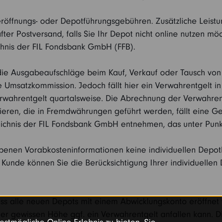
teröffnungs- oder Depotführungsgebühren. Zusätzliche Leist
er Postversand, falls Sie Ihr Depot nicht online nutzen mö
ichnis der FIL Fondsbank GmbH (FFB).
e die Ausgabeaufschläge beim Kauf, Verkauf oder Tausch von
die Umsatzkommission. Jedoch fällt hier ein Verwahrentgelt i
rwahrentgelt quartalsweise. Die Abrechnung der Verwahrent
tieren, die in Fremdwährungen geführt werden, fällt eine 
eichnis der FIL Fondsbank GmbH entnehmen, das unter Punk
ebenen Vorabkosteninformationen keine individuellen Depot
s Kunde können Sie die Berücksichtigung Ihrer individuelle
ss alle neuen Depots mit einem Abwicklungskonto eröffnet 
r gewissen Höhe ggf. ein Verwahrentgelt anfallen kann. Die