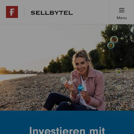
Menu
Übersicht
1x1 der Fondsanlage
Ihre Vorteile
Jetzt starten
Häufige Fragen
Investieren mit