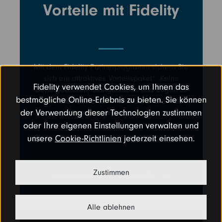
Vorteile mit Fidelity
Mit dem Fidelity Partnerprogramm sichern Sie
sich ein attraktives Vorteilspaket*: Keine
Fidelity verwendet Cookies, um Ihnen das
Depotgebühren, Startguthaben und Zugriff zu
bestmögliche Online-Erlebnis zu bieten. Sie können
Finanzwissen aus erster Hand durch die Fidelity
der Verwendung dieser Technologien zustimmen
Privatkundenbetreuung.
oder Ihre eigenen Einstellungen verwalten und
unsere
Cookie-Richtlinien
jederzeit einsehen.
Zustimmen
Entdecken Sie Ihre Vorteile
Alle ablehnen