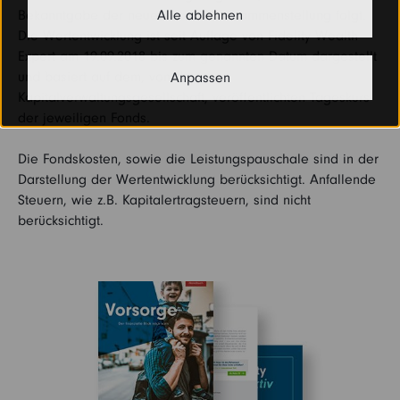
Bekanntgabe der neuen Portfoliozusammenstellung folgt.
Alle ablehnen
Die Wertentwicklung ist seit Auflage von Fidelity Wealth
Expert am 19.09.2018 bis zum genannten Datum dargestellt
und basiert auf dem, von der
Anpassen
Kapitalverwaltungsgesellschaft, veröffentlichten Tageskurs
der jeweiligen Fonds.
Die Fondskosten, sowie die Leistungspauschale sind in der
Darstellung der Wertentwicklung berücksichtigt. Anfallende
Steuern, wie z.B. Kapitalertragsteuern, sind nicht
berücksichtigt.