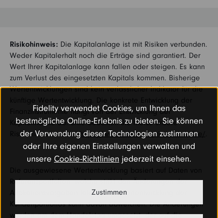
Risikohinweis:
Die Kapitalanlage ist mit Risiken verbunden.
Weder Kapitalerhalt noch die Erträge sind garantiert. Der
Wert Ihrer Kapitalanlage kann fallen oder steigen. Es kann
zum Verlust des eingesetzten Kapitals kommen. Bisherige
Wertentwicklungen sind kein verlässlicher Indikator für die
künftige Wertentwicklung. Die konkrete Entwicklung der
Fidelity verwendet Cookies, um Ihnen das
Finanzinstrumente hängt von der Entwicklung der
bestmögliche Online-Erlebnis zu bieten. Sie können
Kapitalmärkte ab. Bitte beachten Sie hierzu unsere
der Verwendung dieser Technologien zustimmen
Risikohinweise unter
https://www.fidelity.de/risikohinweise/
.
oder Ihre eigenen Einstellungen verwalten und
unsere
Cookie-Richtlinien
jederzeit einsehen.
Die ausgewiesene Wertentwicklung basiert auf Daten von
Referenzportfolien, welche strikt den Änderungen der
Zustimmen
Allokationsvorgaben folgen. Die Wertentwicklung der
Kundenportfolios kann davon abweichen. Die Änderungen
werden am dem Handelstag umgesetzt, der auf die