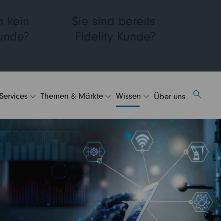
h kein
Sie sind bereits
Kunde?
Fidelity Kunde?
 Services
Themen & Märkte
Wissen
Über uns