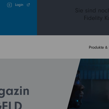
Login
Sie sind noc
Fidelity 
Produkte &
gazin
GELD