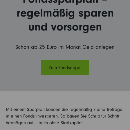
regelmäßig sparen
Kontakt
Vertriebspartner
und vorsorgen
Login
Institutioneller Anleger
Schon ab 25 Euro im Monat Geld anlegen
Betriebliche Vorsorge
Sie sind noch kein Fidelity Kunde?
Zum Fondsdepot
My Fidelity
Sie sind bereits Fidelity Kunde?
FFB (Kunden)
FFB (Berater)
Mit einem Sparplan können Sie regelmäßig kleine Beträge
in einen Fonds investieren. So bauen Sie Schritt für Schritt
Vermögen auf – auch ohne Startkapital.