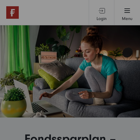
Login
Menu
Produkte & Services
Themen & Märkte
Wissen
Über uns
Fondssparplan –
Privatanleger