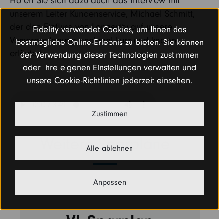
Hören Sie sich dazu auch das Interview mit
unserem Leiter Kundenservice, Michael Schmitt,
der den Einfluss von Longevity auf unsere
Fidelity verwendet Cookies, um Ihnen das
Vorsorgeplanung nochmal kurz und knapp
bestmögliche Online-Erlebnis zu bieten. Sie können
erläutert.
der Verwendung dieser Technologien zustimmen
oder Ihre eigenen Einstellungen verwalten und
unsere
Cookie-Richtlinien
jederzeit einsehen.
Zustimmen
Weitere Sparpläne
Alle ablehnen
Anpassen