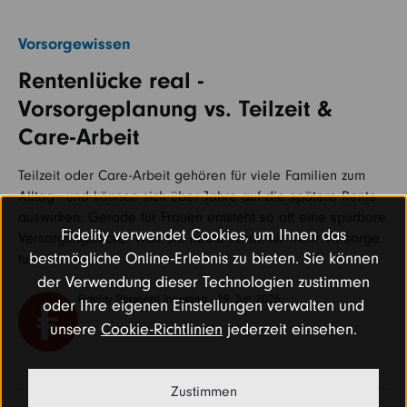
Vorsorgewissen
Rentenlücke real -
Vorsorgeplanung vs. Teilzeit &
Care-Arbeit
Teilzeit oder Care-Arbeit gehören für viele Familien zum
Alltag - und können sich über Jahre auf die spätere Rente
auswirken. Gerade für Frauen entsteht so oft eine spürbare
Fidelity verwendet Cookies, um Ihnen das
Versorgungslücke. Was Sie heute schon für mehr Vorsorge
bestmögliche Online-Erlebnis zu bieten. Sie können
tun können…
der Verwendung dieser Technologien zustimmen
Fidelity Personal Investing - 29. Jun 2026
oder Ihre eigenen Einstellungen verwalten und
unsere
Cookie-Richtlinien
jederzeit einsehen.
Zustimmen