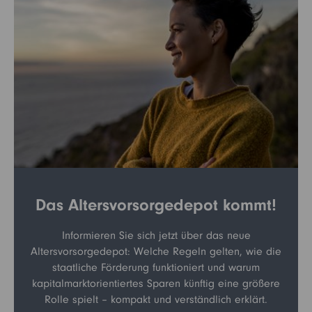
Kontakt
Vertriebspartner
Login
Institutioneller Anleger
Betriebliche Vorsorge
Sie sind noch kein Fidelity Kunde?
My Fidelity
Sie sind bereits Fidelity Kunde?
Das Altersvorsorgedepot kommt!
FFB (Kunden)
Informieren Sie sich jetzt über das neue
Altersvorsorgedepot: Welche Regeln gelten, wie die
FFB (Berater)
staatliche Förderung funktioniert und warum
kapitalmarktorientiertes Sparen künftig eine größere
Rolle spielt – kompakt und verständlich erklärt.