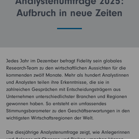
Analystenumfrage 2025:
Aufbruch in neue Zeiten
Kontakt
Vertriebspartner
Login
Institutioneller Anleger
Betriebliche Vorsorge
Sie sind noch kein Fidelity Kunde?
Jedes Jahr im Dezember befragt Fidelity sein globales
Research-Team zu den wirtschaftlichen Aussichten für die
kommenden zwölf Monate. Mehr als hundert Analystinnen
My Fidelity
und Analysten teilen ihre Erkenntnisse, die sie in
Sie sind bereits Fidelity Kunde?
zahlreichen Gesprächen mit Entscheidungsträgern aus
FFB (Kunden)
Unternehmen unterschiedlichster Branchen und Regionen
gewonnen haben. So entsteht ein umfassendes
Stimmungsbarometer zu den Geschäftserwartungen in den
FFB (Berater)
wichtigsten Wirtschaftsregionen der Welt.
Die diesjährige Analystenumfrage zeigt, wie Anlegerinnen