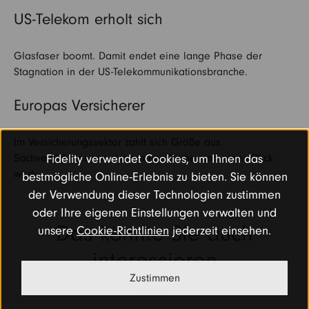
US-Telekom erholt sich
Glasfaser boomt. Damit endet eine lange Phase der
Stagnation in der US-Telekommunikationsbranche.
Europas Versicherer
Im Versicherungssektor zahlt sich Größe aus.
Sachversicherer aus der zweiten Reihe sind einen Blick
Fidelity verwendet Cookies, um Ihnen das
wert.
bestmögliche Online-Erlebnis zu bieten. Sie können
der Verwendung dieser Technologien zustimmen
oder Ihre eigenen Einstellungen verwalten und
Das könnte Sie auch
unsere
Cookie-Richtlinien
jederzeit einsehen.
interessieren
Zustimmen