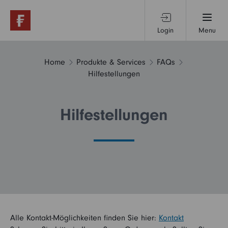
Login
Menu
Produkte & Services
Home
Produkte & Services
FAQs
Hilfestellungen
Themen & Märkte
Hilfestellungen
Wissen
Über uns
Alle Kontakt-Möglichkeiten finden Sie hier:
Kontakt
Privatanleger