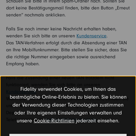
Schauen Sie bitte in Ihrem Spam-Ordner nach. Sollten Sie
dort keine Bestätigungsmail finden, bitte den Button „Erneut
senden“ nochmals anklicken.
Kontakt
Vertriebspartner
Falls Sie noch immer keine Nachricht erhalten haben,
wenden Sie sich bitte an unseren
Kundenservice
.
Login
Institutioneller Anleger
Das TAN-Verfahren erfolgt durch die Absendung einer TAN
an Ihre Mobilfunknummer. Bitte stellen Sie sicher, dass Sie
Betriebliche Vorsorge
Sie sind noch kein Fidelity Kunde?
die richtige Nummer eingegeben sowie ausreichend
Empfang haben.
My Fidelity
Falls die Zusendung einer neuen TAN trotzdem nicht
Sie sind bereits Fidelity Kunde?
funktioniert, wenden Sie sich bitte an unseren
Fidelity verwendet Cookies, um Ihnen das
Kundenservice
.
FFB (Kunden)
bestmögliche Online-Erlebnis zu bieten. Sie können
Wenn Sie Ihre Telefonnummer ändern möchten, senden Sie
der Verwendung dieser Technologien zustimmen
uns bitte einen schriftlichen Auftrag per E-Mail mit Ihrer
FFB (Berater)
oder Ihre eigenen Einstellungen verwalten und
Depotnummer, Ihrer Unterschrift und Ihrer neuen
Telefonnummer an
auftrag@fidelity-direkt.de
.
unsere
Cookie-Richtlinien
jederzeit einsehen.