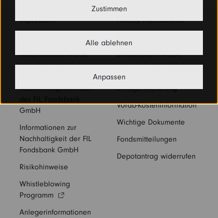
Zustimmen
Impressum
Fidelity International
Rechtliche Hinweise
Kooperationspartner
Alle ablehnen
Datenschutzhinweise
Sicherheitshinweise
Cookie-Richtlinien
Beschwerdemanagement
Anpassen
Abstimmungsverhalten
Einlagensicherung
der FIL Fondsbank
Vorab-Kosteninformation
GmbH
Wichtige Dokumente
Informationen zur
Nachhaltigkeit der FIL
Fondsmitteilungen
Fondsbank GmbH
Depotantrag widerrufen
Risikohinweise
Whistleblowing
Programm
Anlegerinformationen