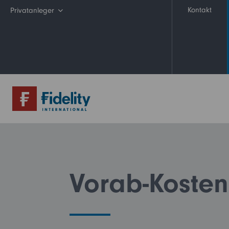
Kontakt
Privatanleger
Vertriebspartner
Institutioneller Anleger
Betriebliche Vorsorge
My Fidelity
FFB (Kunden)
FFB (Berater)
Vorab-Kosten