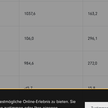
1037,6
163,2
106,0
296,1
984,6
272,0
-45,7
15,8
stmögliche Online-Erlebnis zu bieten. Sie
n zustimmen oder Ihre eigenen