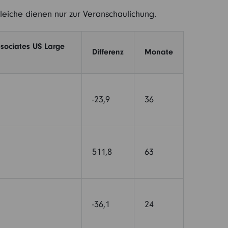
gleiche dienen nur zur Veranschaulichung.
sociates US Large
Differenz
Monate
-23,9
36
511,8
63
-36,1
24