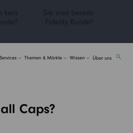
h kein
Sie sind bereits
Kunde?
Fidelity Kunde?
 Services
Themen & Märkte
Wissen
Über uns
all Caps?