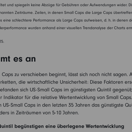
waltet und spiegeln keine Abzüge für Gebühren oder Aufwendungen wider. Die
nnten Zeiträume. Zeilen, in denen Small Caps die Large Caps übertreffen, d
s eine schlechtere Performance als Large Caps aufweisen, d. h. in denen der
derperformance wurden anhand einer visuellen Trendanalyse der Charts ermi
25.
mt es an
 Caps zu verschieben beginnt, lässt sich noch nicht sagen. 
ketten, die wirtschaftliche Unsicherheit: Diese Faktoren er
 befanden sich US-Small Caps im günstigsten Quintil gegenü
ter Indikator für die relative Wertentwicklung von Small Ca
US-Small Caps in den letzten 35 Jahren das günstigste Quin
ders in Zeiträumen von 5-10 Jahren.
Quintil begünstigen eine überlegene Wertentwicklung