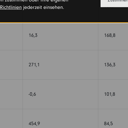
Zustimme
1101,0
153,7
Richtlinien
jederzeit einsehen.
16,3
168,8
271,1
136,3
-0,6
101,8
454,9
84,5