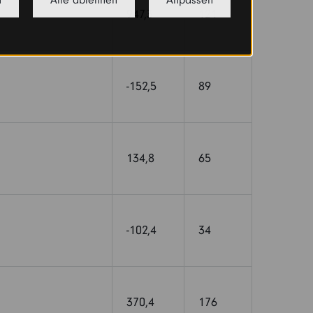
n
Alle ablehnen
Anpassen
947,3
121
-152,5
89
134,8
65
-102,4
34
370,4
176