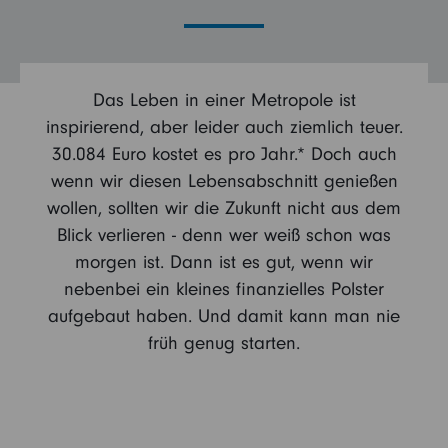
Kontakt
Vertriebspartner
Das Leben in einer Metropole ist
Login
Institutioneller Anleger
inspirierend, aber leider auch ziemlich teuer.
30.084 Euro kostet es pro Jahr.* Doch auch
wenn wir diesen Lebensabschnitt genießen
Betriebliche Vorsorge
Sie sind noch kein Fidelity Kunde?
wollen, sollten wir die Zukunft nicht aus dem
Blick verlieren - denn wer weiß schon was
My Fidelity
morgen ist. Dann ist es gut, wenn wir
Sie sind bereits Fidelity Kunde?
nebenbei ein kleines finanzielles Polster
FFB (Kunden)
aufgebaut haben. Und damit kann man nie
früh genug starten.
FFB (Berater)