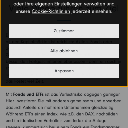
oder Ihre eigenen Einstellungen verwalten und
Viele Wege führen zum Ziel
unsere
Cookie-Richtlinien
jederzeit einsehen.
Zustimmen
Das Angebot an Produkten und Lösungen zur Geldanlage
an den Kapitalmärkten ist reichlich: Aktien, Fonds oder
doch lieber ETFs? Ein Richtig oder Falsch gibt es hier nicht.
Alle ablehnen
Grundsätzlich gilt: Investitionen in Einzelaktien sollte man
besser den Fortgeschrittenen überlassen - denn um auch in
schwankungsanfälligen Marktphasen erfolgreich zu sein,
Anpassen
sollten Aktionäre die Märkte immer im Blick behalten und
das kostet viel Zeit.
Mit
Fonds und ETFs
ist das Verlustrisiko dagegen geringer.
Hier investieren Sie mit anderen gemeinsam und erwerben
dadurch Anteile an mehreren Unternehmen gleichzeitig.
Während ETFs einen Index, wie z.B. den DAX, nachbilden
und im identischen Verhältnis zum Index die Anlage
streuen, kümmert sich bei einem Fonds ein Fondsmanager