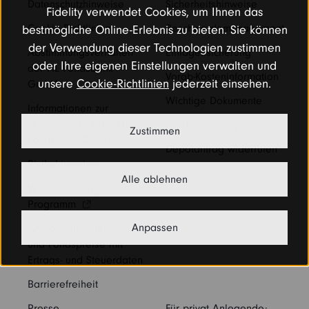
Datenschutzhinweise
Sicherheitshinweise
Fidelity verwendet Cookies, um Ihnen das
Cookie-Richtlinien
Beschwerdemanagement
bestmögliche Online-Erlebnis zu bieten. Sie können
Kontakt
Vertriebspartner
der Verwendung dieser Technologien zustimmen
Abstimmungsverhalten
Einlagensicherung
oder Ihre eigenen Einstellungen verwalten und
der FIL Fondsbank
Vorab-Kosteninformation
Login
unsere
Cookie-Richtlinien
jederzeit einsehen.
Institutioneller Anleger
GmbH
Wichtige Dokumente
Informationen zur
Nachhaltigkeit der FIL
Fondsmitteilungen
Betriebliche Vorsorge
Sie sind noch kein Fidelity Kunde?
Zustimmen
Fondsbank GmbH
Depotantrag widerrufen
Risikohinweise
My Fidelity
Alle ablehnen
Sie sind bereits Fidelity Kunde?
Whistleblowing
Programm
FFB (Kunden)
Anpassen
Anlegerinformationen
und Fondspreise mit
FFB (Berater)
Ertrags- und Steuerdaten
Barrierefreiheit
Presse
Für privat Anlegende: