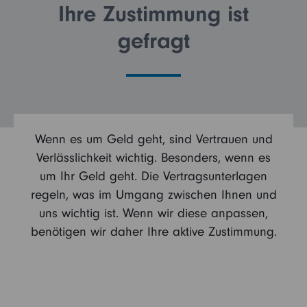
Ihre Zustimmung ist
gefragt
Kontakt
Vertriebspartner
Login
Institutioneller Anleger
Betriebliche Vorsorge
Sie sind noch kein Fidelity Kunde?
Wenn es um Geld geht, sind Vertrauen und
Verlässlichkeit wichtig. Besonders, wenn es
My Fidelity
um Ihr Geld geht. Die Vertragsunterlagen
Sie sind bereits Fidelity Kunde?
regeln, was im Umgang zwischen Ihnen und
FFB (Kunden)
uns wichtig ist. Wenn wir diese anpassen,
benötigen wir daher Ihre aktive Zustimmung.
FFB (Berater)