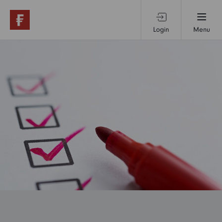
Login
Menu
Produkte & Services
Themen & Märkte
Wissen
Über uns
Privatanleger