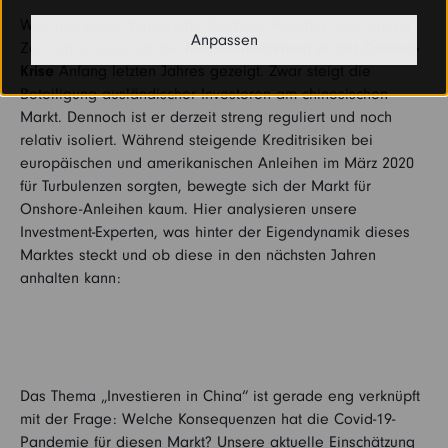
Wie spannend chinesische Onshore-Anleihen seit einiger
Anpassen
Zeit schon sind, hat die
Marktentwicklung in der Corona-
Krise
Anfang letzten Jahres gezeigt. Zwar steigt die
Beteiligung ausländischer Investoren am chinesischen
Markt. Dennoch ist er derzeit streng reguliert und noch
relativ isoliert. Während steigende Kreditrisiken bei
europäischen und amerikanischen Anleihen im März 2020
für Turbulenzen sorgten, bewegte sich der Markt für
Onshore-Anleihen kaum. Hier analysieren unsere
Investment-Experten, was hinter der Eigendynamik dieses
Marktes steckt und ob diese in den nächsten Jahren
anhalten kann:
Das Thema „Investieren in China“ ist gerade eng verknüpft
mit der Frage: Welche Konsequenzen hat die Covid-19-
Pandemie für diesen Markt? Unsere aktuelle Einschätzung