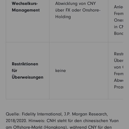
Wechselkurs-
Abwicklung von CNY
Anlege
Management
über FX oder Onshore-
Fremdw
Holding
Onesho
in CNY 
Bond Se
Restrikt
Überwe
Restriktionen
von CN
für
keine
Fremdw
Überweisungen
Abweic
Prozent
Quelle: Fidelity International, J.P. Morgan Research,
2018/2020. Hinweis: CNH steht für den chinesischen Yuan
am Offshore-Markt (Hongkong), während CNY für den