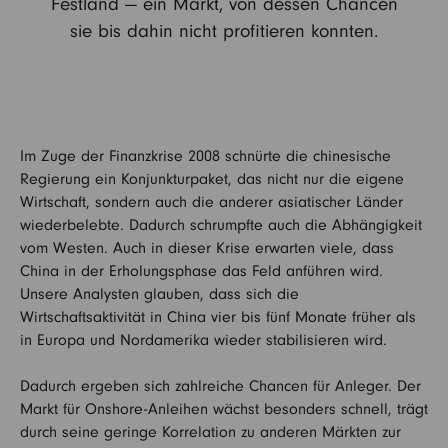
Festland — ein Markt, von dessen Chancen
sie bis dahin nicht profitieren konnten.
Kontakt
Vertriebspartner
Login
Institutioneller Anleger
Im Zuge der Finanzkrise 2008 schnürte die chinesische
Regierung ein Konjunkturpaket, das nicht nur die eigene
Betriebliche Vorsorge
Sie sind noch kein Fidelity Kunde?
Wirtschaft, sondern auch die anderer asiatischer Länder
wiederbelebte. Dadurch schrumpfte auch die Abhängigkeit
My Fidelity
vom Westen. Auch in dieser Krise erwarten viele, dass
Sie sind bereits Fidelity Kunde?
China in der Erholungsphase das Feld anführen wird.
Unsere Analysten glauben, dass sich die
FFB (Kunden)
Wirtschaftsaktivität in China vier bis fünf Monate früher als
in Europa und Nordamerika wieder stabilisieren wird.
FFB (Berater)
Dadurch ergeben sich zahlreiche Chancen für Anleger. Der
Markt für Onshore-Anleihen wächst besonders schnell, trägt
durch seine geringe Korrelation zu anderen Märkten zur