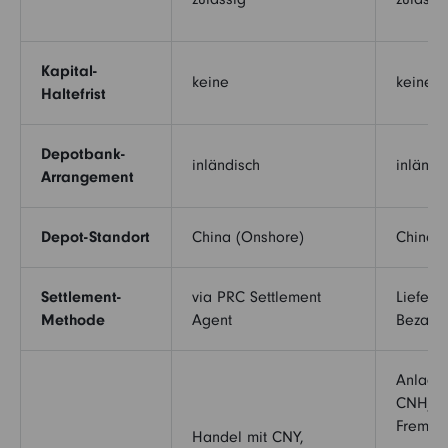
Kapital-
keine
keine
Haltefrist
Depotbank-
inländisch
inländi
Arrangement
Depot-Standort
China (Onshore)
China 
Settlement-
via PRC Settlement
Liefer
Methode
Agent
Bezahlu
Anlage
CNH/CN
Fremdw
Handel mit CNY,