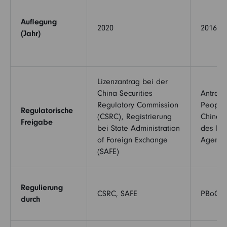
Auflegung
2020
2016
(Jahr)
Lizenzantrag bei der
China Securities
Antrag 
Regulatory Commission
People'
Regulatorische
(CSRC), Registrierung
China m
Freigabe
bei State Administration
des Bon
of Foreign Exchange
Agent
(SAFE)
Regulierung
CSRC, SAFE
PBoC, 
durch