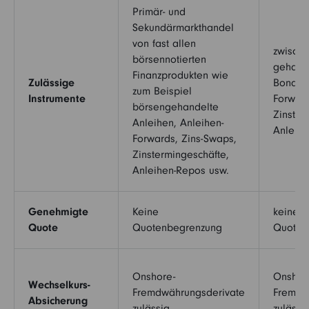
Primär- und
Sekundärmarkthandel
von fast allen
zwisch
börsennotierten
gehand
Finanzprodukten wie
Zulässige
Bonds, 
zum Beispiel
Instrumente
Forward
börsengehandelte
Zinster
Anleihen, Anleihen-
Anleih
Forwards, Zins-Swaps,
Zinstermingeschäfte,
Anleihen-Repos usw.
Genehmigte
Keine
keine
Quote
Quotenbegrenzung
Quoten
Onshore-
Onshor
Wechselkurs-
Fremdwährungsderivate
Fremdw
Absicherung
zulässig
zulässi