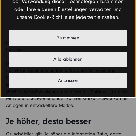
der Verwendung dieser Technologien zustimmen
oder Ihre eigenen Einstellungen verwalten und
unsere
Cookie-Richtlinien
jederzeit einsehen.
Zustimmen
Die Information Ratio des Fonds über drei Jahre liegt also
bei 0,67.
Alle ablehnen
Das Beispiel dient nur zur Illustration. Wertentwicklungen in
der Vergangenheit sind keine Garantie für zukunftige
Erträge. Der Wert der Anteile kann schwanken und Anleger
Anpassen
können Verluste erleiden. Fremdwährungsanlagen sind
Wechselkursschwankungen unterworfen. Anlagen in kleine
Märkte und Schwellenländer können stärker schwanken als
Anlagen in entwickeltere Märkte.
Je höher, desto besser
Grundsätzlich gilt: Je höher die Information Ratio, desto