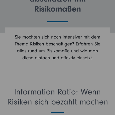
Risikomaßen
Kontakt
Vertriebspartner
Login
Institutioneller Anleger
Sie möchten sich noch intensiver mit dem
Thema Risiken beschäftigen? Erfahren Sie
Betriebliche Vorsorge
Sie sind noch kein Fidelity Kunde?
alles rund um Risikomaße und wie man
diese einfach und effektiv einsetzt.
My Fidelity
Sie sind bereits Fidelity Kunde?
FFB (Kunden)
Information Ratio: Wenn
FFB (Berater)
Risiken sich bezahlt machen