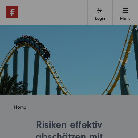
Login
Menu
Produkte & Services
Themen & Märkte
Wissen
Über uns
Home
Risiken effektiv
abschätzen mit
Privatanleger